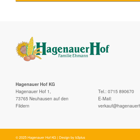
Hagenauer Hof KG
–
Hagenauer Hof 1,
Tel.: 0715 890670
73765 Neuhausen auf den
E-Mail:
Fildern
verkauf@hagenauerh
© 2025 Hagenauer Hof KG | Design by
b3plus