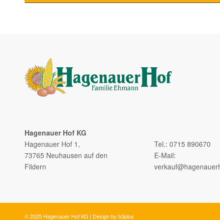
Hagenauer Hof KG
–
Hagenauer Hof 1,
Tel.: 0715 890670
73765 Neuhausen auf den
E-Mail:
Fildern
verkauf@hagenauerh
© 2025 Hagenauer Hof KG | Design by
b3plus