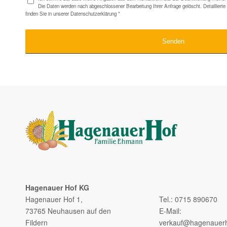
Die Daten werden nach abgeschlossener Bearbeitung Ihrer Anfrage gelöscht. Detaillier
finden Sie in unserer
Datenschutzerklärung
*
Hagenauer Hof KG
–
Hagenauer Hof 1,
Tel.: 0715 890670
73765 Neuhausen auf den
E-Mail:
Fildern
verkauf@hagenauerh