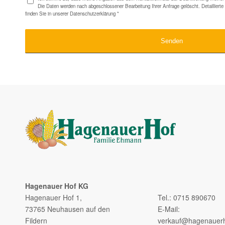
Die Daten werden nach abgeschlossener Bearbeitung Ihrer Anfrage gelöscht. Detaillier
finden Sie in unserer
Datenschutzerklärung
*
Hagenauer Hof KG
–
Hagenauer Hof 1,
Tel.: 0715 890670
73765 Neuhausen auf den
E-Mail:
Fildern
verkauf@hagenauerh